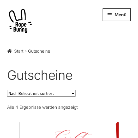
Zur
Zum
Menü
Navigation
Inhalt
springen
springen
Unter
Produkte
öffnen
Start
Gutscheine
RopeBunny
Gutscheine
Museum
Journal
Nach
Alle 4 Ergebnisse werden angezeigt
Archiv
Beliebtheit
sortiert