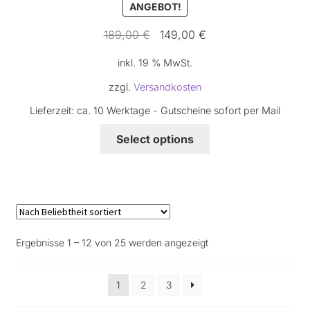
ANGEBOT!
Ursprünglicher
Aktueller
189,00
€
149,00
€
Preis
Preis
inkl. 19 % MwSt.
war:
ist:
189,00 €
149,00 €.
zzgl.
Versandkosten
Lieferzeit:
ca. 10 Werktage - Gutscheine sofort per Mail
Select options
Nach
Ergebnisse 1 – 12 von 25 werden angezeigt
Beliebtheit
sortiert
1
2
3