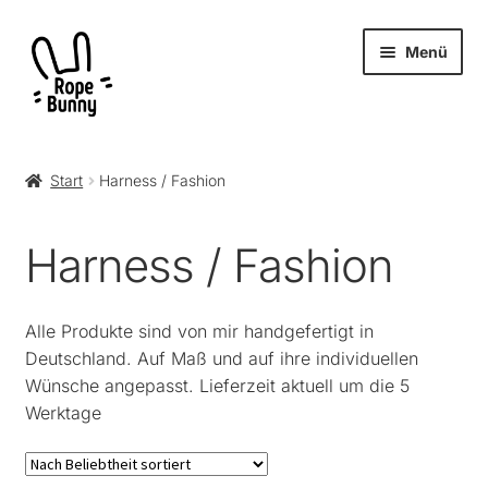
Zur
Zum
Menü
Navigation
Inhalt
springen
springen
Unter
Produkte
öffnen
Start
Harness / Fashion
Alle
Harness / Fashion
Rope Bunny
Halsband/Necklace/Choker
Alle Produkte sind von mir handgefertigt in
Deutschland. Auf Maß und auf ihre individuellen
Harness / Fashion
Wünsche angepasst. Lieferzeit aktuell um die 5
Werktage
HARNESS KIT