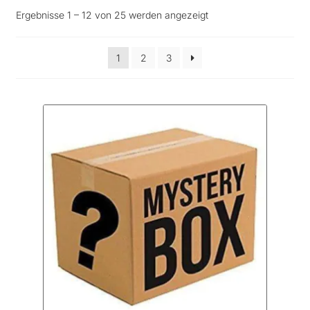
Einhorn/Unicorn
Nach
Ergebnisse 1 – 12 von 25 werden angezeigt
Beliebtheit
Schmuck / Jewelry
sortiert
1
2
3
Fledermaus BATy
Dekoration / XMAS
Lampen
Masken/Mask
Taschen/Bags
Armband/Bracelet
Geldbörse/Wrist Wallet