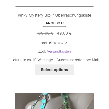
Peitschen/Whips
Kinky Mystery Box / Überraschungskiste
Pestdoktor / Plague Doctor
ANGEBOT!
Ursprünglicher
Aktueller
169,00
€
49,00
€
RopeBunny
Preis
Preis
inkl. 19 % MwSt.
war:
ist:
Museum
169,00 €
49,00 €.
zzgl.
Versandkosten
Lieferzeit:
ca. 10 Werktage - Gutscheine sofort per Mail
Journal
Select options
Archiv