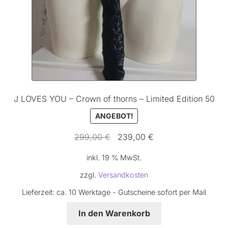
Produktseite
gewählt
werden
J LOVES YOU – Crown of thorns – Limited Edition 50
ANGEBOT!
Ursprünglicher
Aktueller
299,00
€
239,00
€
Preis
Preis
inkl. 19 % MwSt.
war:
ist:
299,00 €
239,00 €.
zzgl.
Versandkosten
Lieferzeit:
ca. 10 Werktage - Gutscheine sofort per Mail
In den Warenkorb