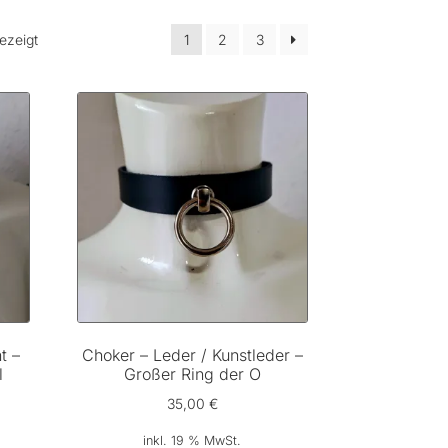
Nach
ezeigt
1
2
3
Beliebtheit
sortiert
t –
Choker – Leder / Kunstleder –
l
Großer Ring der O
35,00
€
r
eller
inkl. 19 % MwSt.