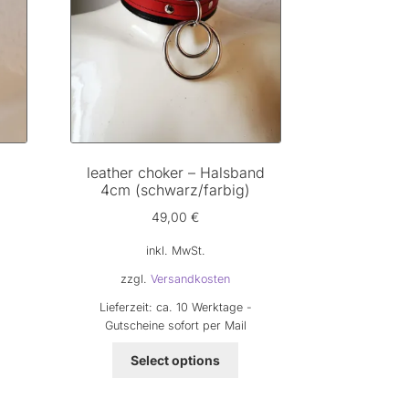
leather choker – Halsband
4cm (schwarz/farbig)
49,00
€
inkl. MwSt.
zzgl.
Versandkosten
Lieferzeit:
ca. 10 Werktage -
Gutscheine sofort per Mail
Dieses
Select options
Produkt
weist