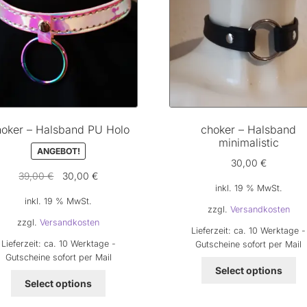
der
Produktseite
gewählt
werden
oker – Halsband PU Holo
choker – Halsband
minimalistic
ANGEBOT!
30,00
€
Ursprünglicher
Aktueller
39,00
€
30,00
€
inkl. 19 % MwSt.
Preis
Preis
inkl. 19 % MwSt.
war:
ist:
zzgl.
Versandkosten
39,00 €
30,00 €.
zzgl.
Versandkosten
Lieferzeit:
ca. 10 Werktage -
Lieferzeit:
ca. 10 Werktage -
Gutscheine sofort per Mail
Gutscheine sofort per Mail
Select options
Select options