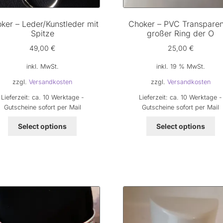
ker – Leder/Kunstleder mit
Choker – PVC Transparen
Spitze
großer Ring der O
49,00
€
25,00
€
inkl. MwSt.
inkl. 19 % MwSt.
zzgl.
Versandkosten
zzgl.
Versandkosten
Lieferzeit:
ca. 10 Werktage -
Lieferzeit:
ca. 10 Werktage -
Gutscheine sofort per Mail
Gutscheine sofort per Mail
Dieses
Select options
Select options
Produkt
weist
mehrere
Varianten
auf.
Die
Optionen
können
auf