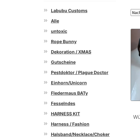
Labubu Customs
Alle
untoxic
Rope Bunny
Dekoration / XMAS
Gutscheine
Pestdoktor / Plague Doctor
Einhorn/Unicorn
Fledermaus BATy
Fesselndes
HARNESS KIT
Wü
Harness / Fashion
Halsband/Necklace/Choker