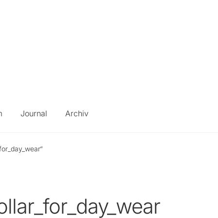
m
Journal
Archiv
_for_day_wear“
ollar_for_day_wear