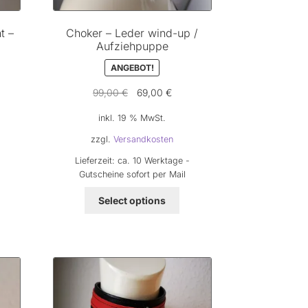
t –
Choker – Leder wind-up /
Aufziehpuppe
ANGEBOT!
Ursprünglicher
Aktueller
99,00
€
69,00
€
Preis
Preis
inkl. 19 % MwSt.
war:
ist:
99,00 €
69,00 €.
zzgl.
Versandkosten
Lieferzeit:
ca. 10 Werktage -
Gutscheine sofort per Mail
Select options