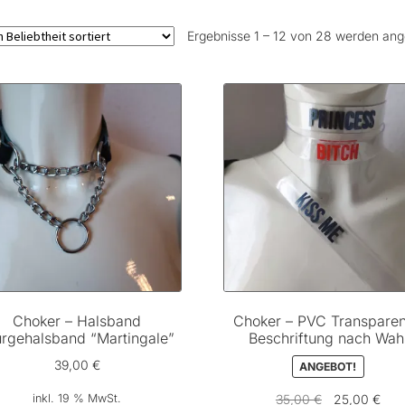
Ergebnisse 1 – 12 von 28 werden ang
Choker – Halsband
Choker – PVC Transparen
rgehalsband “Martingale”
Beschriftung nach Wah
39,00
€
ANGEBOT!
Ursprüngliche
Aktu
inkl. 19 % MwSt.
35,00
€
25,00
€