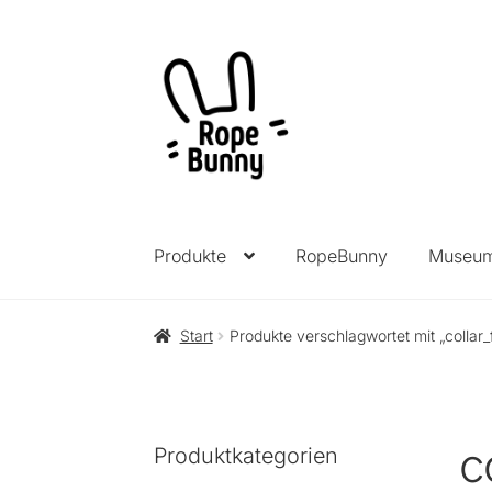
Zur
Zum
Navigation
Inhalt
springen
springen
Produkte
RopeBunny
Museu
Start
Produkte verschlagwortet mit „collar
c
Produktkategorien