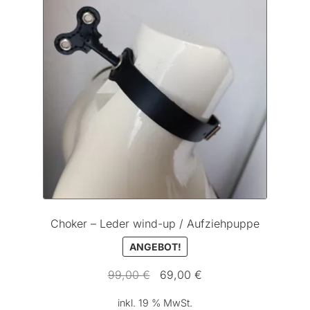
Choker – Leder wind-up / Aufziehpuppe
ANGEBOT!
Ursprünglicher
Aktueller
99,00
€
69,00
€
Preis
Preis
inkl. 19 % MwSt.
war:
ist: