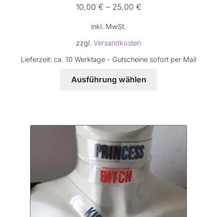
10,00
€
–
25,00
€
inkl. MwSt.
zzgl.
Versandkosten
Lieferzeit:
ca. 10 Werktage - Gutscheine sofort per Mail
Dieses
Ausführung wählen
Produkt
weist
mehrere
Varianten
auf.
Die
Optionen
können
auf
der
Produktseite