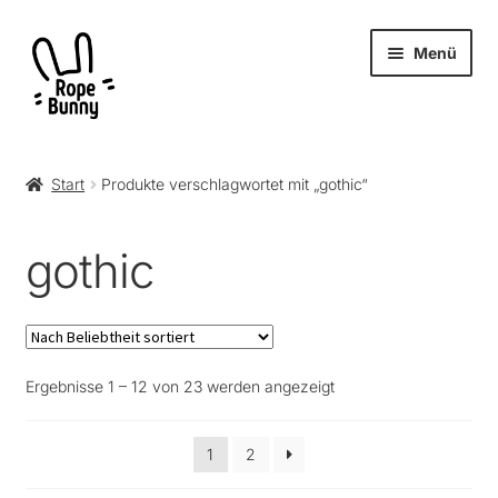
Zur
Zum
Menü
Navigation
Inhalt
springen
springen
Unter
Produkte
öffnen
Start
Produkte verschlagwortet mit „gothic“
RopeBunny
gothic
Museum
Journal
Nach
Ergebnisse 1 – 12 von 23 werden angezeigt
Archiv
Beliebtheit
sortiert
1
2