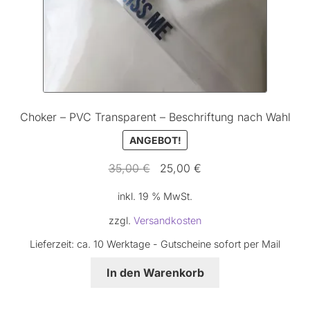
gewählt
werden
Choker – PVC Transparent – Beschriftung nach Wahl
ANGEBOT!
Ursprünglicher
Aktueller
35,00
€
25,00
€
Preis
Preis
inkl. 19 % MwSt.
war:
ist:
35,00 €
25,00 €.
zzgl.
Versandkosten
Lieferzeit:
ca. 10 Werktage - Gutscheine sofort per Mail
In den Warenkorb