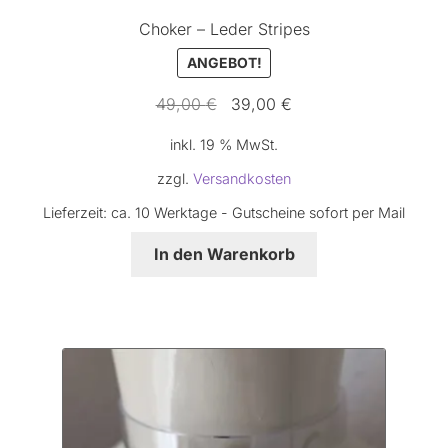
Choker – Leder Stripes
ANGEBOT!
Ursprünglicher
Aktueller
49,00
€
39,00
€
Preis
Preis
inkl. 19 % MwSt.
war:
ist:
49,00 €
39,00 €.
zzgl.
Versandkosten
Lieferzeit:
ca. 10 Werktage - Gutscheine sofort per Mail
In den Warenkorb