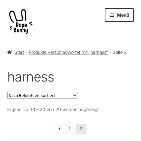
Zur
Zum
Menü
Navigation
Inhalt
springen
springen
Unter
Produkte
öffnen
Start
Produkte verschlagwortet mit „harness“
Seite 2
RopeBunny
harness
Museum
Journal
Nach
Ergebnisse 13 – 20 von 20 werden angezeigt
Archiv
Beliebtheit
sortiert
1
2