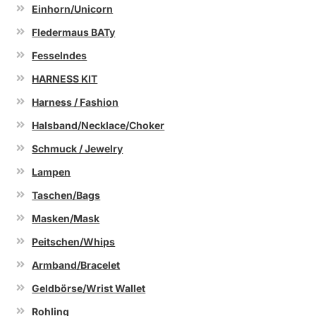
Einhorn/Unicorn
Fledermaus BATy
Fesselndes
HARNESS KIT
Harness / Fashion
Halsband/Necklace/Choker
Schmuck / Jewelry
Lampen
Taschen/Bags
Masken/Mask
Peitschen/Whips
Armband/Bracelet
Geldbörse/Wrist Wallet
Rohling