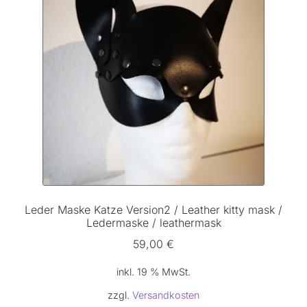
Leder Maske Katze Version2 / Leather kitty mask /
Ledermaske / leathermask
59,00
€
inkl. 19 % MwSt.
zzgl.
Versandkosten