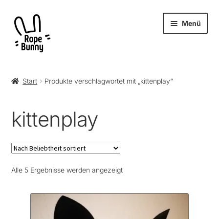
Zur
Zum
Menü
Navigation
Inhalt
springen
springen
Unter
Produkte
öffnen
Start
Produkte verschlagwortet mit „kittenplay“
RopeBunny
kittenplay
Museum
Journal
Nach
Alle 5 Ergebnisse werden angezeigt
Archiv
Beliebtheit
sortiert