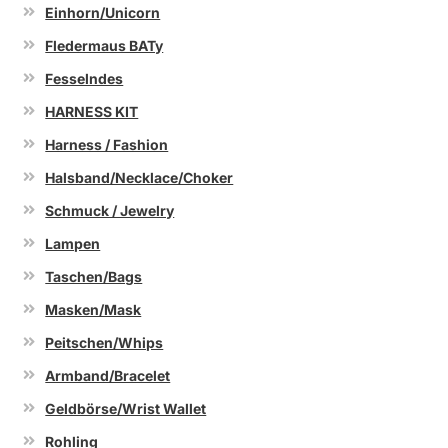
Einhorn/Unicorn
Fledermaus BATy
Fesselndes
HARNESS KIT
Harness / Fashion
Halsband/Necklace/Choker
Schmuck / Jewelry
Lampen
Taschen/Bags
Masken/Mask
Peitschen/Whips
Armband/Bracelet
Geldbörse/Wrist Wallet
Rohling