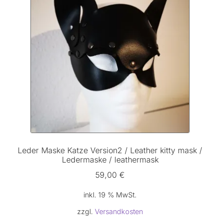
Leder Maske Katze Version2 / Leather kitty mask /
Ledermaske / leathermask
59,00
€
inkl. 19 % MwSt.
zzgl.
Versandkosten