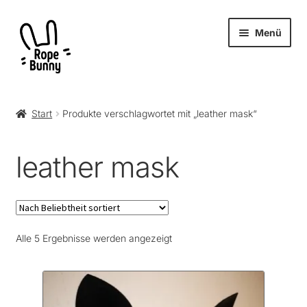
Zur
Zum
Menü
Navigation
Inhalt
springen
springen
Unter
Produkte
öffnen
Start
Produkte verschlagwortet mit „leather mask“
RopeBunny
leather mask
Museum
Journal
Nach
Alle 5 Ergebnisse werden angezeigt
Archiv
Beliebtheit
sortiert