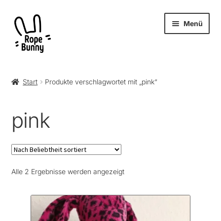
Zur
Zum
Menü
Navigation
Inhalt
springen
springen
Unter
Produkte
öffnen
Start
Produkte verschlagwortet mit „pink“
RopeBunny
pink
Museum
Journal
Nach
Alle 2 Ergebnisse werden angezeigt
Archiv
Beliebtheit
sortiert