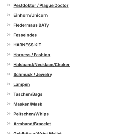
Pestdoktor / Plague Doctor
Einhorn/Unicorn
Fledermaus BATy
Fesselndes
HARNESS KIT
Harness / Fashion
Halsband/Necklace/Choker
Schmuck / Jewelry
Lampen
Taschen/Bags
Masken/Mask
Peitschen/Whips
Armband/Bracelet
Geldbörse/Wrist Wallet