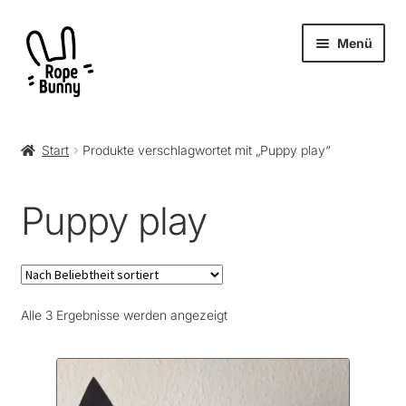
Zur
Zum
Menü
Navigation
Inhalt
springen
springen
Unter
Produkte
öffnen
Start
Produkte verschlagwortet mit „Puppy play“
RopeBunny
Puppy play
Museum
Journal
Nach
Alle 3 Ergebnisse werden angezeigt
Archiv
Beliebtheit
sortiert