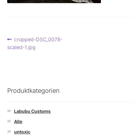
Beitragsnavigation
Vorheriger
cropped-DSC_0078-
Beitrag:
scaled-1.jpg
Produktkategorien
Labubu Customs
Alle
untoxic