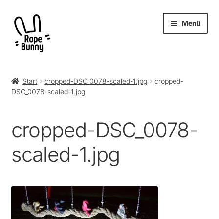
Zur
Zum
Menü
Navigation
Inhalt
springen
springen
Unter
Produkte
öffnen
Start
cropped-DSC_0078-scaled-1.jpg
cropped-
DSC_0078-scaled-1.jpg
RopeBunny
Museum
cropped-DSC_0078-
Journal
scaled-1.jpg
Archiv