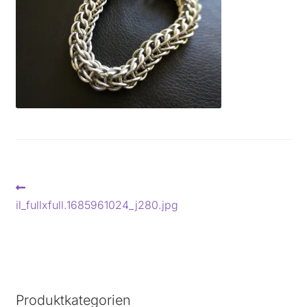
Beitragsnavigation
Vorheriger
Beitrag:
il_fullxfull.1685961024_j280.jpg
Produktkategorien