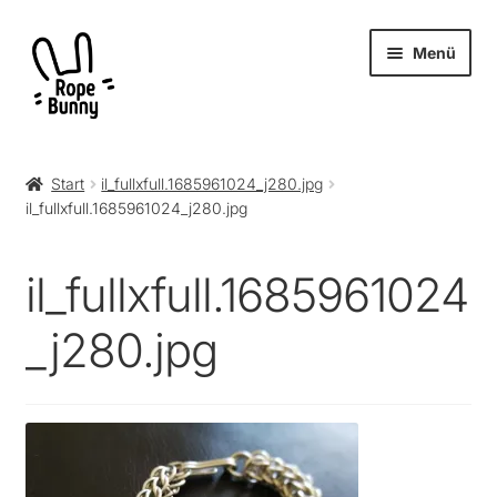
Zur
Zum
Menü
Navigation
Inhalt
springen
springen
Unter
Produkte
öffnen
Start
il_fullxfull.1685961024_j280.jpg
il_fullxfull.1685961024_j280.jpg
RopeBunny
Museum
il_fullxfull.1685961024
Journal
_j280.jpg
Archiv