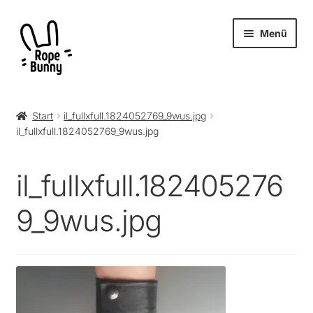
Zur
Zum
Menü
Navigation
Inhalt
springen
springen
Unter
Produkte
öffnen
Start
il_fullxfull.1824052769_9wus.jpg
il_fullxfull.1824052769_9wus.jpg
RopeBunny
Museum
il_fullxfull.182405276
Journal
9_9wus.jpg
Archiv