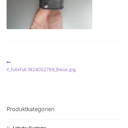
Beitragsnavigation
Vorheriger
Beitrag:
il_fullxfull.1824052769_9wus.jpg
Produktkategorien
Labubu Customs