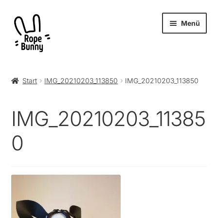
Zur
Zum
Menü
Navigation
Inhalt
springen
springen
Unter
Produkte
öffnen
Start
IMG_20210203_113850
IMG_20210203_113850
RopeBunny
IMG_20210203_11385
Museum
0
Journal
Archiv