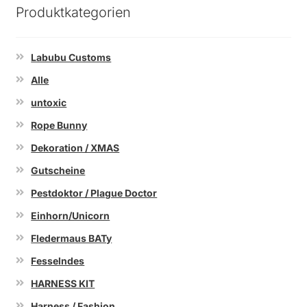
Produktkategorien
Labubu Customs
Alle
untoxic
Rope Bunny
Dekoration / XMAS
Gutscheine
Pestdoktor / Plague Doctor
Einhorn/Unicorn
Fledermaus BATy
Fesselndes
HARNESS KIT
Harness / Fashion