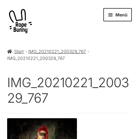
Zur
Zum
Menü
Navigation
Inhalt
springen
springen
Unter
Produkte
öffnen
Start
IMG_20210221_200329_767
IMG_20210221_200329_767
RopeBunny
Museum
IMG_20210221_2003
Journal
29_767
Archiv