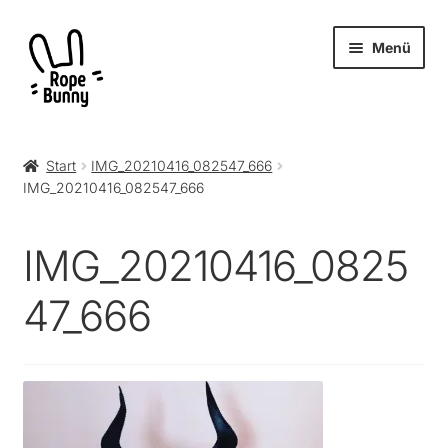
Zur
Zum
Menü
Navigation
Inhalt
springen
springen
Unter
Produkte
öffnen
Start
IMG_20210416_082547_666
IMG_20210416_082547_666
RopeBunny
Museum
IMG_20210416_0825
Journal
47_666
Archiv