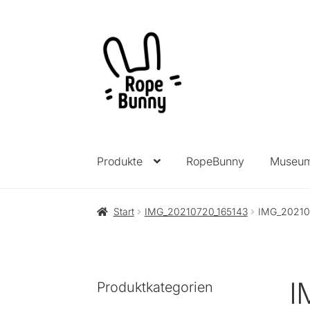
Zur
Zum
Navigation
Inhalt
springen
springen
Produkte
RopeBunny
Museu
Start
IMG_20210720_165143
IMG_20210
I
Produktkategorien