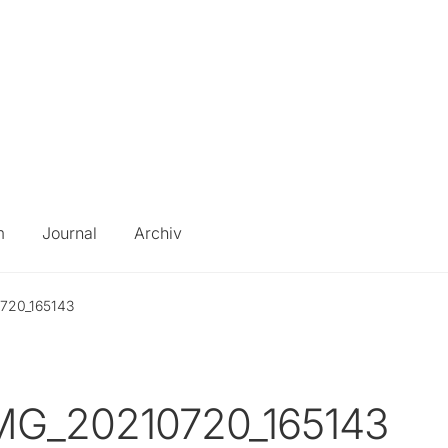
m
Journal
Archiv
720_165143
MG_20210720_165143