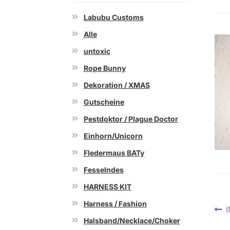
Labubu Customs
Alle
untoxic
Rope Bunny
Dekoration / XMAS
Gutscheine
Pestdoktor / Plague Doctor
Einhorn/Unicorn
Fledermaus BATy
Fesselndes
HARNESS KIT
Harness / Fashion
Be
V
Halsband/Necklace/Choker
B