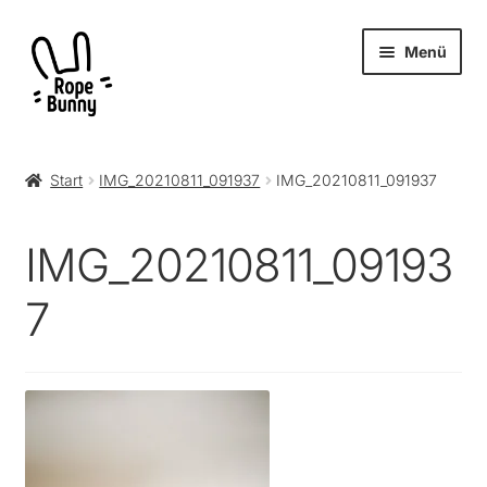
Zur
Zum
Menü
Navigation
Inhalt
springen
springen
Unter
Produkte
öffnen
Start
IMG_20210811_091937
IMG_20210811_091937
RopeBunny
IMG_20210811_09193
Museum
7
Journal
Archiv