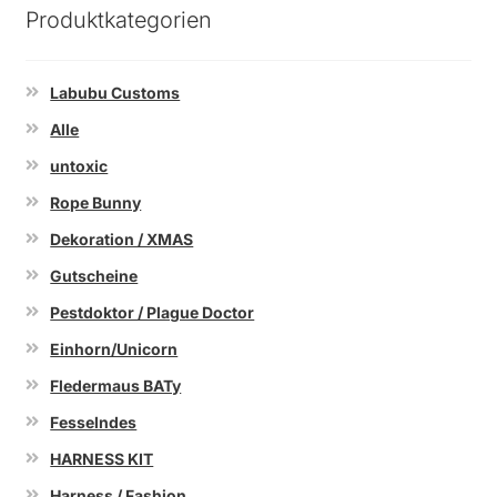
Produktkategorien
Labubu Customs
Alle
untoxic
Rope Bunny
Dekoration / XMAS
Gutscheine
Pestdoktor / Plague Doctor
Einhorn/Unicorn
Fledermaus BATy
Fesselndes
HARNESS KIT
Harness / Fashion