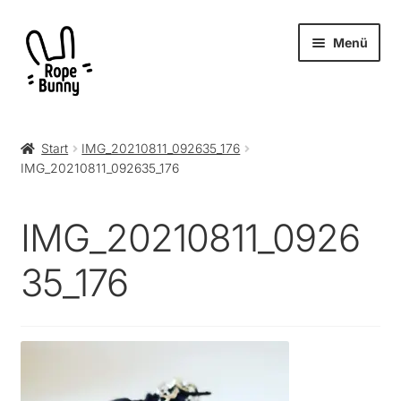
Zur
Zum
Menü
Navigation
Inhalt
springen
springen
Unter
Produkte
öffnen
Start
IMG_20210811_092635_176
IMG_20210811_092635_176
RopeBunny
Museum
IMG_20210811_0926
Journal
35_176
Archiv