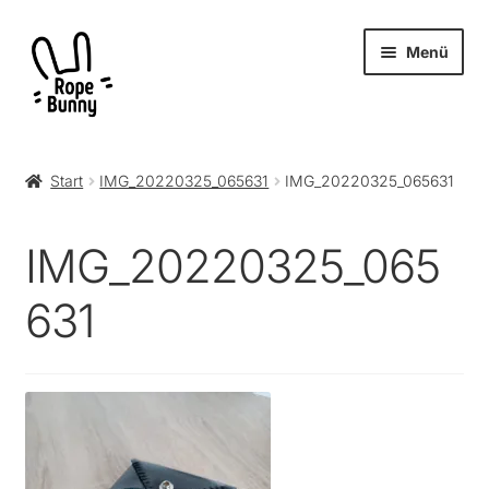
Zur
Zum
Menü
Navigation
Inhalt
springen
springen
Unter
Produkte
öffnen
Start
IMG_20220325_065631
IMG_20220325_065631
RopeBunny
IMG_20220325_065
Museum
631
Journal
Archiv