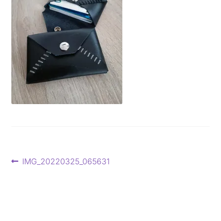
Beitragsnavigation
Vorheriger
IMG_20220325_065631
Beitrag: