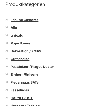
Produktkategorien
Labubu Customs
Alle
untoxic
Rope Bunny
Dekoration / XMAS
Gutscheine
Pestdoktor / Plague Doctor
Einhorn/Unicorn
Fledermaus BATy
Fesselndes
HARNESS KIT
Harness / Fashion