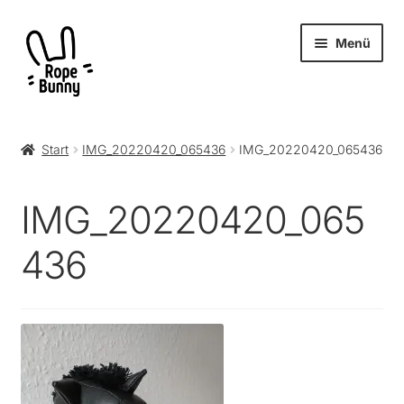
Zur
Zum
Menü
Navigation
Inhalt
springen
springen
Unter
Produkte
öffnen
Start
IMG_20220420_065436
IMG_20220420_065436
RopeBunny
IMG_20220420_065
Museum
436
Journal
Archiv