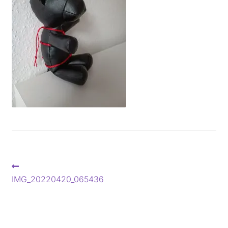
Beitragsnavigation
Vorheriger
Beitrag:
IMG_20220420_065436