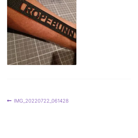
Beitragsnavigation
Vorheriger
IMG_20220722_061428
Beitrag: