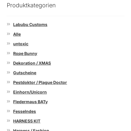
Produktkategorien
Labubu Customs
Alle
untoxic
Rope Bunny
Dekoration / XMAS
Gutscheine
Pestdoktor / Plague Doctor
Einhorn/Unicorn
Fledermaus BATy
Fesselndes
HARNESS KIT
Harness / Fashion