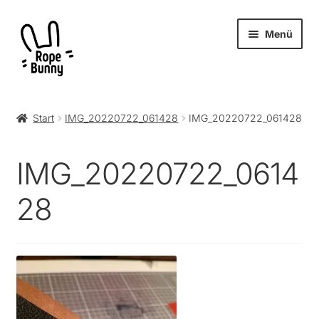
Zur
Zum
Menü
Navigation
Inhalt
springen
springen
Unter
Produkte
öffnen
Start
IMG_20220722_061428
IMG_20220722_061428
RopeBunny
IMG_20220722_0614
Museum
28
Journal
Archiv