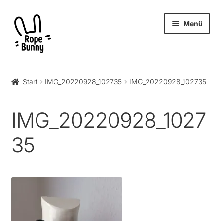
Zur
Zum
Menü
Navigation
Inhalt
springen
springen
Unter
Produkte
öffnen
Start
IMG_20220928_102735
IMG_20220928_102735
RopeBunny
IMG_20220928_1027
Museum
35
Journal
Archiv