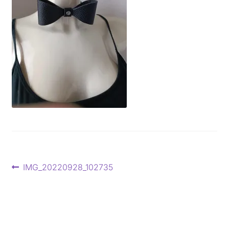
Beitragsnavigation
Vorheriger
IMG_20220928_102735
Beitrag: