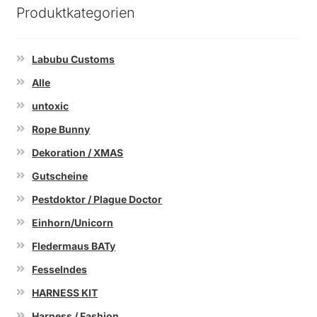
Produktkategorien
Labubu Customs
Alle
untoxic
Rope Bunny
Dekoration / XMAS
Gutscheine
Pestdoktor / Plague Doctor
Einhorn/Unicorn
Fledermaus BATy
Fesselndes
HARNESS KIT
Harness / Fashion