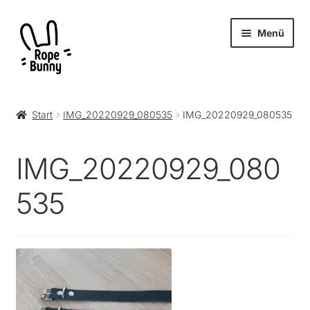
Zur
Zum
Menü
Navigation
Inhalt
springen
springen
Unter
Produkte
öffnen
Start
IMG_20220929_080535
IMG_20220929_080535
RopeBunny
IMG_20220929_080
Museum
535
Journal
Archiv