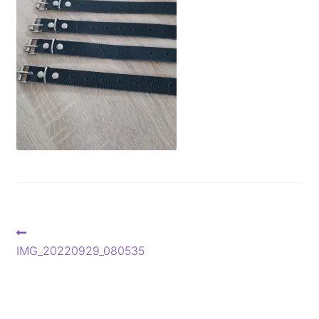
Beitragsnavigation
Vorheriger
Beitrag:
IMG_20220929_080535