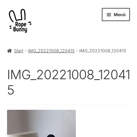
Zur
Zum
Menü
Navigation
Inhalt
springen
springen
Unter
Produkte
öffnen
Start
IMG_20221008_120415
IMG_20221008_120415
RopeBunny
IMG_20221008_12041
Museum
5
Journal
Archiv