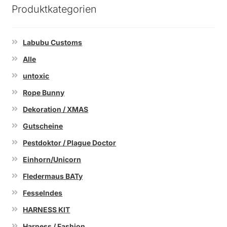
Produktkategorien
Labubu Customs
Alle
untoxic
Rope Bunny
Dekoration / XMAS
Gutscheine
Pestdoktor / Plague Doctor
Einhorn/Unicorn
Fledermaus BATy
Fesselndes
HARNESS KIT
Harness / Fashion