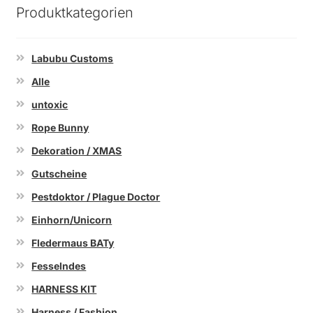
Produktkategorien
Labubu Customs
Alle
untoxic
Rope Bunny
Dekoration / XMAS
Gutscheine
Pestdoktor / Plague Doctor
Einhorn/Unicorn
Fledermaus BATy
Fesselndes
HARNESS KIT
Harness / Fashion