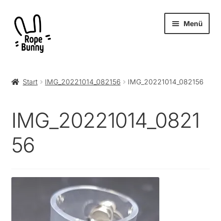
Zur
Zum
Menü
Navigation
Inhalt
springen
springen
Unter
Produkte
öffnen
Start
IMG_20221014_082156
IMG_20221014_082156
RopeBunny
IMG_20221014_0821
Museum
56
Journal
Archiv