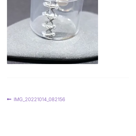
Beitragsnavigation
Vorheriger
IMG_20221014_082156
Beitrag: