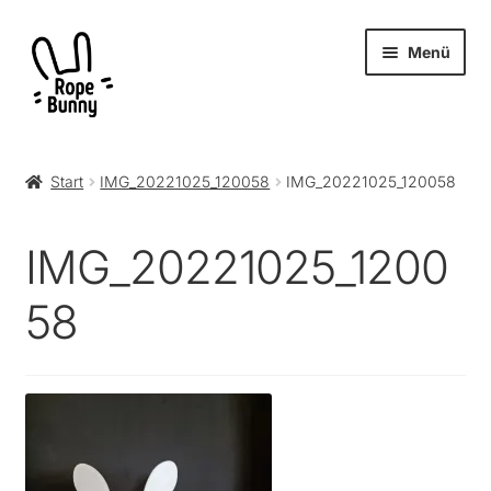
Zur
Zum
Menü
Navigation
Inhalt
springen
springen
Unter
Produkte
öffnen
Start
IMG_20221025_120058
IMG_20221025_120058
RopeBunny
IMG_20221025_1200
Museum
58
Journal
Archiv