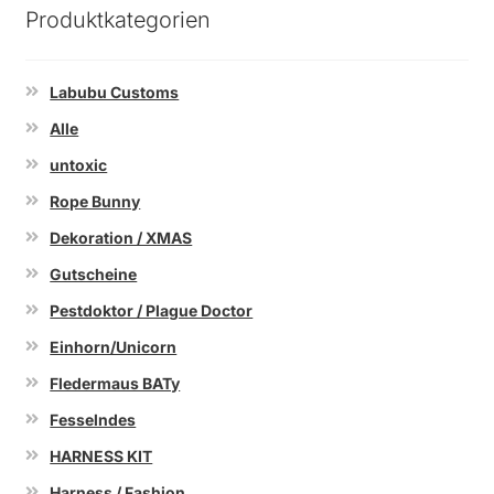
Produktkategorien
Labubu Customs
Alle
untoxic
Rope Bunny
Dekoration / XMAS
Gutscheine
Pestdoktor / Plague Doctor
Einhorn/Unicorn
Fledermaus BATy
Fesselndes
HARNESS KIT
Harness / Fashion