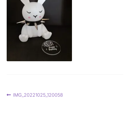
Beitragsnavigation
Vorheriger
IMG_20221025_120058
Beitrag: