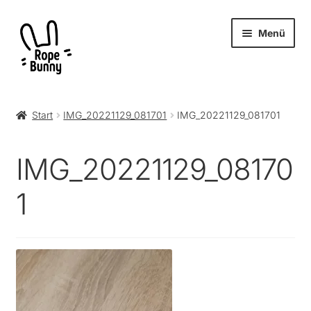
Zur
Zum
Menü
Navigation
Inhalt
springen
springen
Unter
Produkte
öffnen
Start
IMG_20221129_081701
IMG_20221129_081701
RopeBunny
IMG_20221129_08170
Museum
1
Journal
Archiv