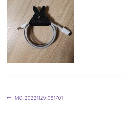
Beitragsnavigation
Vorheriger
IMG_20221129_081701
Beitrag: