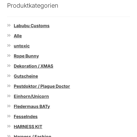
Produktkategorien
Labubu Customs
Alle
untoxic
Rope Bunny
Dekoration / XMAS
Gutscheine
Pestdoktor / Plague Doctor
Einhorn/Unicorn
Fledermaus BATy
Fesselndes
HARNESS KIT
Harness / Fashion