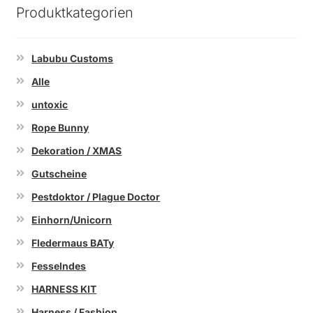
Produktkategorien
Labubu Customs
Alle
untoxic
Rope Bunny
Dekoration / XMAS
Gutscheine
Pestdoktor / Plague Doctor
Einhorn/Unicorn
Fledermaus BATy
Fesselndes
HARNESS KIT
Harness / Fashion