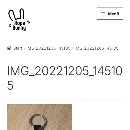
Zur
Zum
Menü
Navigation
Inhalt
springen
springen
Unter
Produkte
öffnen
Start
IMG_20221205_145105
IMG_20221205_145105
RopeBunny
IMG_20221205_14510
Museum
5
Journal
Archiv