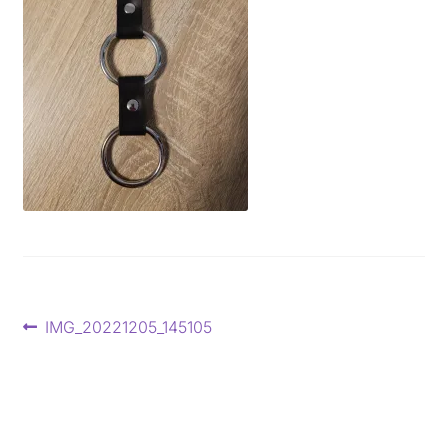
Beitragsnavigation
Vorheriger
IMG_20221205_145105
Beitrag: