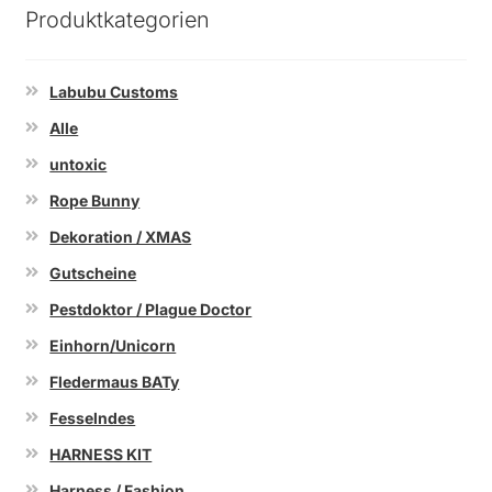
Produktkategorien
Labubu Customs
Alle
untoxic
Rope Bunny
Dekoration / XMAS
Gutscheine
Pestdoktor / Plague Doctor
Einhorn/Unicorn
Fledermaus BATy
Fesselndes
HARNESS KIT
Harness / Fashion