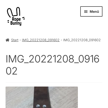
Zur
Zum
Menü
Navigation
Inhalt
springen
springen
Unter
Produkte
öffnen
Start
IMG_20221208_091602
IMG_20221208_091602
RopeBunny
IMG_20221208_0916
Museum
02
Journal
Archiv