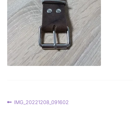
Beitragsnavigation
Vorheriger
IMG_20221208_091602
Beitrag: