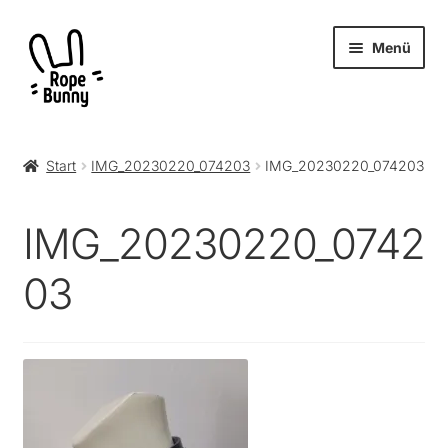
Zur
Zum
Menü
Navigation
Inhalt
springen
springen
Unter
Produkte
öffnen
Start
IMG_20230220_074203
IMG_20230220_074203
RopeBunny
IMG_20230220_0742
Museum
03
Journal
Archiv