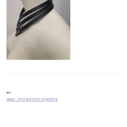
Beitragsnavigation
Vorheriger
Beitrag:
IMG_20230220_074203