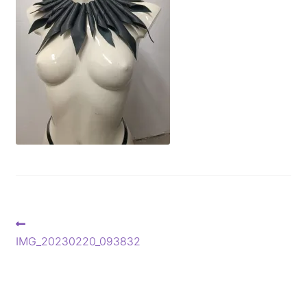
Beitragsnavigation
Vorheriger
Beitrag:
IMG_20230220_093832