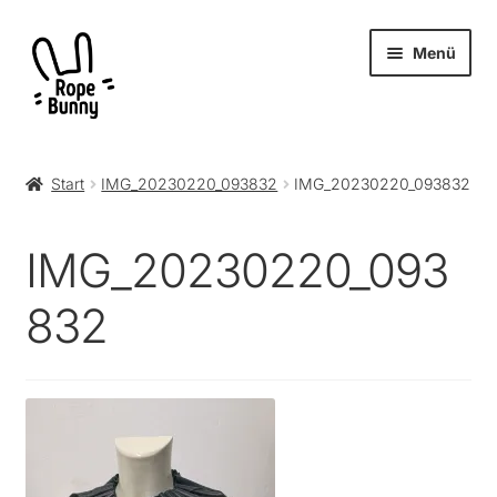
Zur
Zum
Menü
Navigation
Inhalt
springen
springen
Unter
Produkte
öffnen
Start
IMG_20230220_093832
IMG_20230220_093832
RopeBunny
IMG_20230220_093
Museum
832
Journal
Archiv