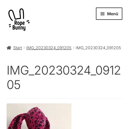
Zur
Zum
Menü
Navigation
Inhalt
springen
springen
Unter
Produkte
öffnen
Start
IMG_20230324_091205
IMG_20230324_091205
RopeBunny
IMG_20230324_0912
Museum
05
Journal
Archiv