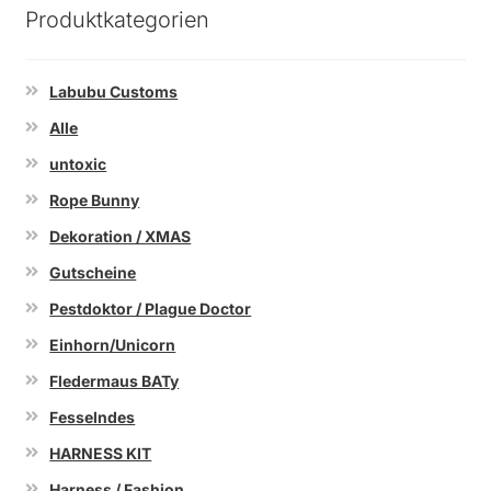
Produktkategorien
Labubu Customs
Alle
untoxic
Rope Bunny
Dekoration / XMAS
Gutscheine
Pestdoktor / Plague Doctor
Einhorn/Unicorn
Fledermaus BATy
Fesselndes
HARNESS KIT
Harness / Fashion