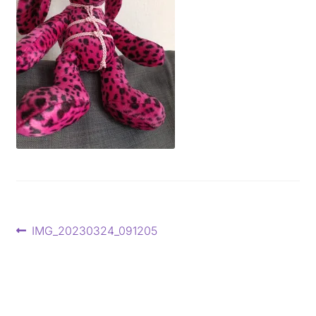
Beitragsnavigation
Vorheriger
IMG_20230324_091205
Beitrag: