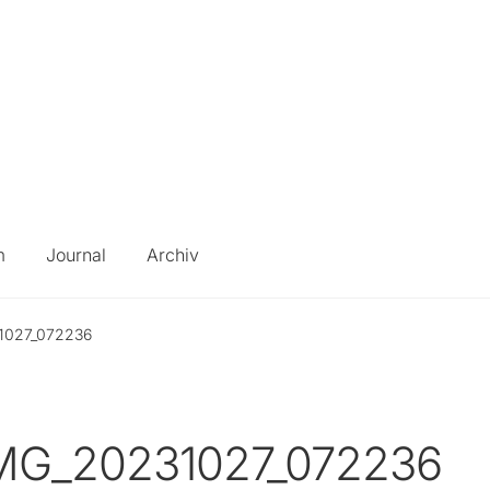
m
Journal
Archiv
1027_072236
MG_20231027_072236