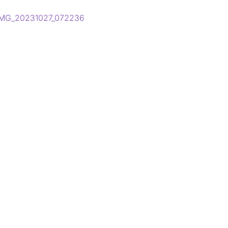
itragsnavigation
orheriger
IMG_20231027_072236
eitrag: