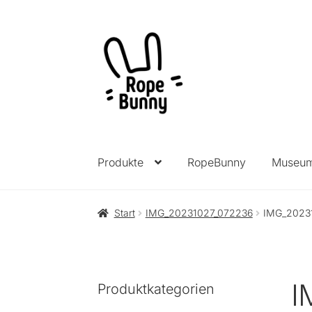
Zur
Zum
Navigation
Inhalt
springen
springen
Produkte
RopeBunny
Museu
Start
IMG_20231027_072236
IMG_2023
I
Produktkategorien