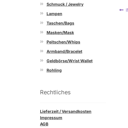
Schmuck / Jewelry
Be
V
Lampen
B
Taschen/Bags
Masken/Mask
Peitschen/Whips
Armband/Bracelet
Geldbörse/Wrist Wallet
Rohling
Rechtliches
Lieferzeit / Versandkosten
Impressum
AGB