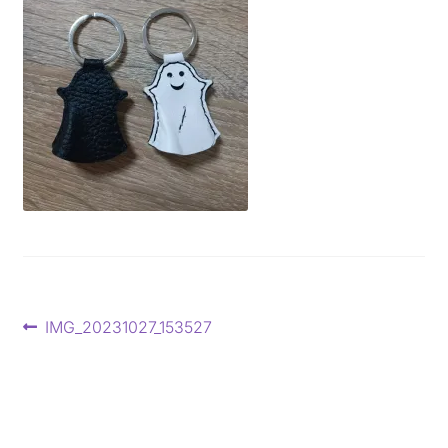
Beitragsnavigation
Vorheriger
IMG_20231027_153527
Beitrag: