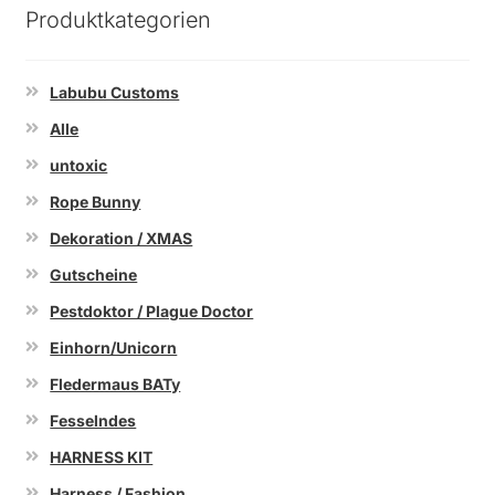
Produktkategorien
Labubu Customs
Alle
untoxic
Rope Bunny
Dekoration / XMAS
Gutscheine
Pestdoktor / Plague Doctor
Einhorn/Unicorn
Fledermaus BATy
Fesselndes
HARNESS KIT
Harness / Fashion