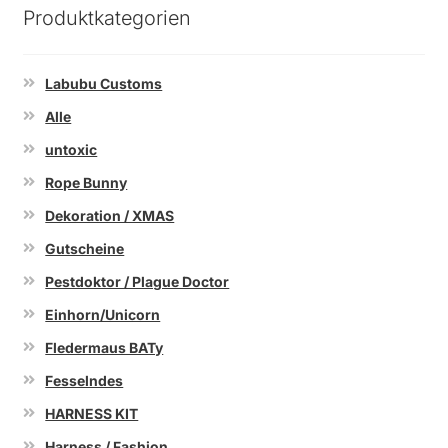
Produktkategorien
Labubu Customs
Alle
untoxic
Rope Bunny
Dekoration / XMAS
Gutscheine
Pestdoktor / Plague Doctor
Einhorn/Unicorn
Fledermaus BATy
Fesselndes
HARNESS KIT
Harness / Fashion