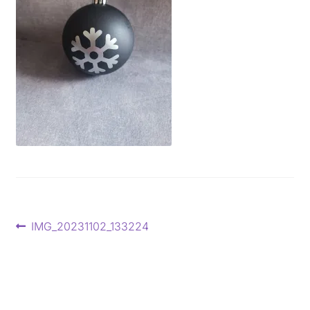
Beitragsnavigation
Vorheriger
IMG_20231102_133224
Beitrag: