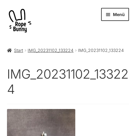
Zur
Zum
Menü
Navigation
Inhalt
springen
springen
Unter
Produkte
öffnen
Start
IMG_20231102_133224
IMG_20231102_133224
RopeBunny
IMG_20231102_13322
Museum
4
Journal
Archiv