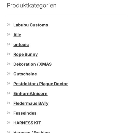
Produktkategorien
Labubu Customs
Alle
untoxic
Rope Bunny
Dekoration / XMAS
Gutscheine
Pestdoktor / Plague Doctor
Einhorn/Unicorn
Fledermaus BATy
Fesselndes
HARNESS KIT
Harness / Fashion