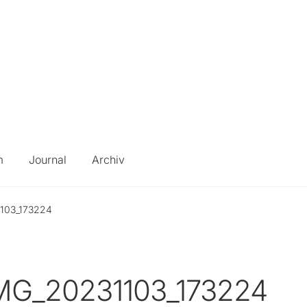
m
Journal
Archiv
103_173224
MG_20231103_173224