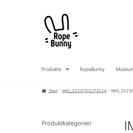
Zur
Zum
Navigation
Inhalt
springen
springen
Produkte
RopeBunny
Museu
Start
IMG_20231103_173224
IMG_20231
I
Produktkategorien