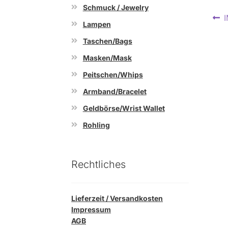
Schmuck / Jewelry
Be
V
Lampen
B
Taschen/Bags
Masken/Mask
Peitschen/Whips
Armband/Bracelet
Geldbörse/Wrist Wallet
Rohling
Rechtliches
Lieferzeit / Versandkosten
Impressum
AGB