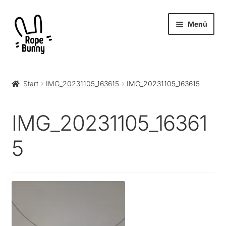
Zur
Zum
Menü
Navigation
Inhalt
springen
springen
Unter
Produkte
öffnen
Start
IMG_20231105_163615
IMG_20231105_163615
RopeBunny
IMG_20231105_16361
Museum
5
Journal
Archiv