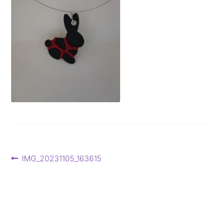
Beitragsnavigation
Vorheriger
IMG_20231105_163615
Beitrag: