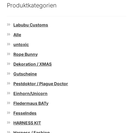
Produktkategorien
Labubu Customs
Alle
untoxic
Rope Bunny
Dekoration / XMAS
Gutscheine
Pestdoktor / Plague Doctor
Einhorn/Unicorn
Fledermaus BATy
Fesselndes
HARNESS KIT
Harness / Fashion