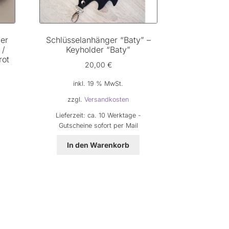
der
Schlüsselanhänger “Baty” –
 /
Keyholder “Baty”
rot
20,00
€
inkl. 19 % MwSt.
zzgl.
Versandkosten
Lieferzeit:
ca. 10 Werktage -
Gutscheine sofort per Mail
In den Warenkorb
eses
odukt
ist
hrere
rianten
f.
e
tionen