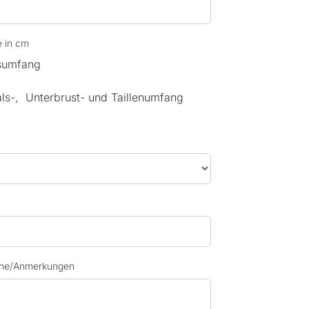
 in cm
sumfang
s-, Unterbrust- und Taillenumfang
che/Anmerkungen