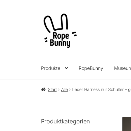
Zur
Zum
Navigation
Inhalt
springen
springen
Produkte
RopeBunny
Museu
Start
Alle
Leder Harness nur Schulter – 
Produktkategorien