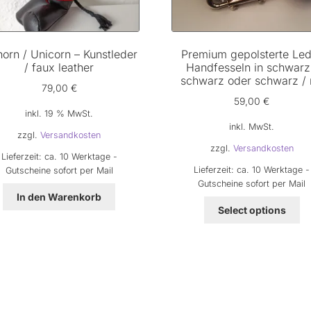
horn / Unicorn – Kunstleder
Premium gepolsterte Le
/ faux leather
Handfesseln in schwarz
schwarz oder schwarz / 
79,00
€
59,00
€
inkl. 19 % MwSt.
inkl. MwSt.
zzgl.
Versandkosten
zzgl.
Versandkosten
Lieferzeit:
ca. 10 Werktage -
Lieferzeit:
ca. 10 Werktage -
Gutscheine sofort per Mail
Gutscheine sofort per Mail
In den Warenkorb
Di
Select options
Pr
we
me
Va
au
Di
Op