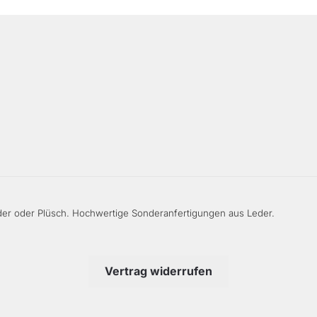
kö
au
de
Pr
ge
we
er oder Plüsch. Hochwertige Sonderanfertigungen aus Leder.
Vertrag widerrufen