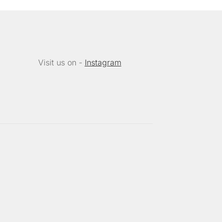
nnen
f
r
oduktseite
wählt
Visit us on -
Instagram
rden