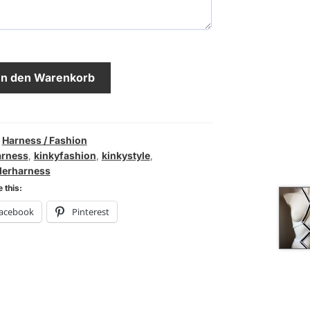
In den Warenkorb
,
Harness / Fashion
arness
,
kinkyfashion
,
kinkystyle
,
derharness
 this:
acebook
Pinterest