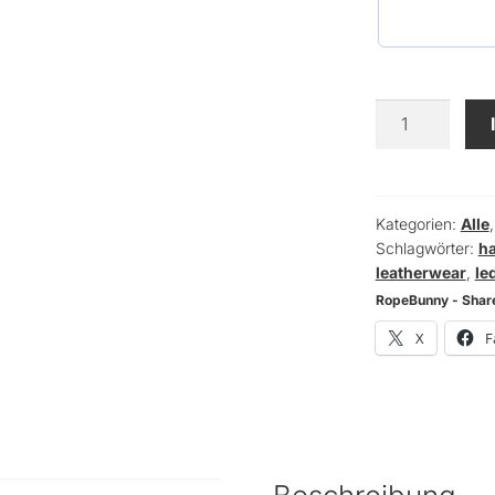
Leder
Harness
nur
Schulter
-
Kategorien:
Alle
Schlagwörter:
h
geometric
leatherwear
,
le
Menge
RopeBunny - Share
X
F