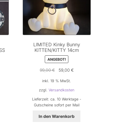
der
Produktseite
gewählt
werden
LIMITED Kinky Bunny
SS
KITTEN/KITTY 14cm
ANGEBOT!
Ursprünglicher
Aktueller
99,00
€
59,00
€
Preis
Preis
inkl. 19 % MwSt.
war:
ist:
99,00 €
59,00 €.
zzgl.
Versandkosten
Lieferzeit:
ca. 10 Werktage -
Gutscheine sofort per Mail
In den Warenkorb