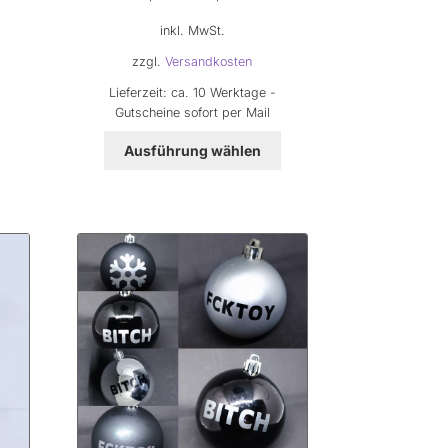
inkl. MwSt.
00 €.
zzgl.
Versandkosten
Lieferzeit:
ca. 10 Werktage -
Gutscheine sofort per Mail
Dieses
Ausführung wählen
Produkt
weist
mehrere
Varianten
auf.
Die
Optionen
können
auf
der
Produktseite
gewählt
werden