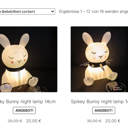
Ergebnisse 1 – 12 von 16 werden ang
nky Bunny night lamp 14cm
Spikey Bunny night lamp 
ANGEBOT!
ANGEBOT!
Ursprünglicher
Aktueller
Ursprüngliche
Aktu
35,00
€
20,00
€
35,00
€
20,00
€
Preis
Preis
Preis
Prei