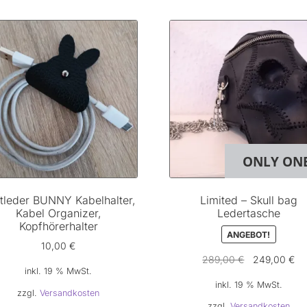
ONLY ON
tleder BUNNY Kabelhalter,
Limited – Skull bag
Kabel Organizer,
Ledertasche
Kopfhörerhalter
ANGEBOT!
10,00
€
Ursprüngliche
Akt
289,00
€
249,00
€
inkl. 19 % MwSt.
Preis
Pr
inkl. 19 % MwSt.
war:
ist:
zzgl.
Versandkosten
289,00 €
24
zzgl.
Versandkosten