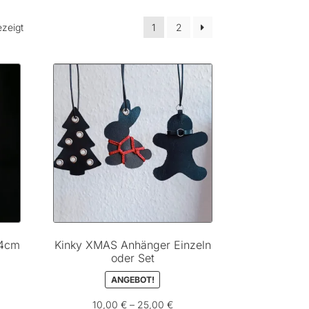
Nach
ezeigt
1
2
Beliebtheit
sortiert
14cm
Kinky XMAS Anhänger Einzeln
oder Set
ANGEBOT!
r
eller
10,00
€
–
25,00
€
s