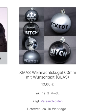
E
XMAS Weihnachtskugel 60mm
mit Wunschtext (GLAS)
10,00
€
r
ueller
inkl. 19 % MwSt.
eis
zzgl.
Versandkosten
Lieferzeit:
ca. 10 Werktage -
9,00 €.