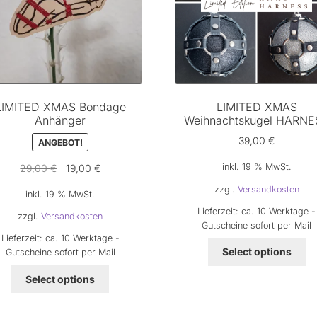
LIMITED XMAS Bondage
LIMITED XMAS
Anhänger
Weihnachtskugel HARNE
39,00
€
ANGEBOT!
Ursprünglicher
Aktueller
inkl. 19 % MwSt.
29,00
€
19,00
€
Preis
Preis
zzgl.
Versandkosten
inkl. 19 % MwSt.
war:
ist:
Lieferzeit:
ca. 10 Werktage -
29,00 €
19,00 €.
zzgl.
Versandkosten
Gutscheine sofort per Mail
Lieferzeit:
ca. 10 Werktage -
Select options
Gutscheine sofort per Mail
Select options