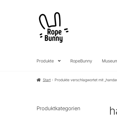
Zur
Zum
Navigation
Inhalt
springen
springen
Produkte
RopeBunny
Museu
Start
Produkte verschlagwortet mit „handar
h
Produktkategorien