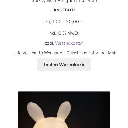
Spikey Bunny night lamp 14cm
ANGEBOT!
Ursprünglicher
Aktueller
35,00
€
20,00
€
Preis
Preis
inkl. 19 % MwSt.
war:
ist:
35,00 €
20,00 €.
zzgl.
Versandkosten
Lieferzeit:
ca. 10 Werktage - Gutscheine sofort per Mail
In den Warenkorb