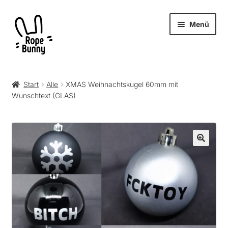
Zur
Zum
Menü
Navigation
Inhalt
springen
springen
Unter
Produkte
öffnen
Start
Alle
XMAS Weihnachtskugel 60mm mit
Wunschtext (GLAS)
RopeBunny
Museum
Journal
Archiv