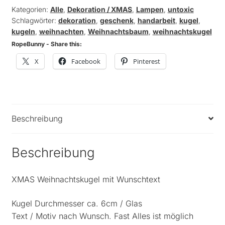
Wunschtext
Kategorien:
Alle
,
Dekoration / XMAS
,
Lampen
,
untoxic
Schlagwörter:
dekoration
,
geschenk
,
handarbeit
,
kugel
,
(GLAS)
kugeln
,
weihnachten
,
Weihnachtsbaum
,
weihnachtskugel
Menge
RopeBunny - Share this:
X
Facebook
Pinterest
Beschreibung
Beschreibung
XMAS Weihnachtskugel mit Wunschtext
Kugel Durchmesser ca. 6cm / Glas
Text / Motiv nach Wunsch. Fast Alles ist möglich