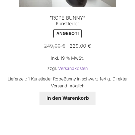
“ROPE BUNNY”
Kunstleder
ANGEBOT!
Ursprünglicher
Aktueller
249,00
€
229,00
€
Preis
Preis
inkl. 19 % MwSt.
war:
ist:
249,00 €
229,00 €.
zzgl.
Versandkosten
Lieferzeit:
1 Kunstleder RopeBunny in schwarz fertig. Direkter
Versand möglich
In den Warenkorb