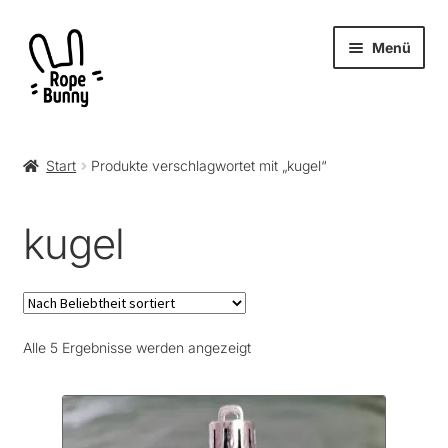
Zur
Zum
Menü
Navigation
Inhalt
springen
springen
Unter
Produkte
öffnen
Start
Produkte verschlagwortet mit „kugel“
RopeBunny
kugel
Museum
Journal
Nach
Alle 5 Ergebnisse werden angezeigt
Archiv
Beliebtheit
sortiert