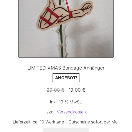
LIMITED XMAS Bondage Anhänger
ANGEBOT!
Ursprünglicher
Aktueller
29,00
€
19,00
€
Preis
Preis
inkl. 19 % MwSt.
war:
ist:
29,00 €
19,00 €.
zzgl.
Versandkosten
Lieferzeit:
ca. 10 Werktage - Gutscheine sofort per Mail