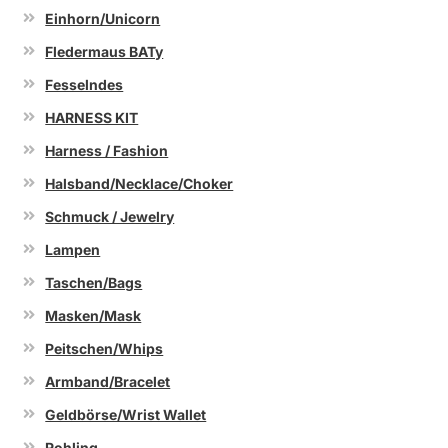
Einhorn/Unicorn
Fledermaus BATy
Fesselndes
HARNESS KIT
Harness / Fashion
Halsband/Necklace/Choker
Schmuck / Jewelry
Lampen
Taschen/Bags
Masken/Mask
Peitschen/Whips
Armband/Bracelet
Geldbörse/Wrist Wallet
Rohling