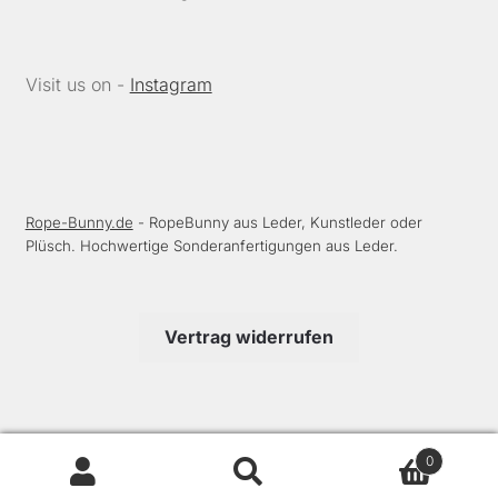
Visit us on -
Instagram
Rope-Bunny.de
- RopeBunny aus Leder, Kunstleder oder
Plüsch. Hochwertige Sonderanfertigungen aus Leder.
Vertrag widerrufen
0
Alle Preise inkl. der gesetzlichen MwSt.
Suchen
Suchen