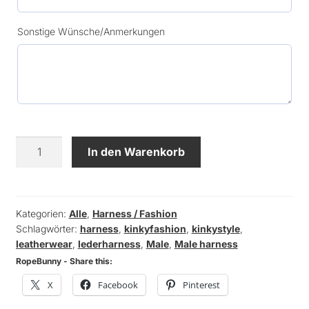
Sonstige Wünsche/Anmerkungen
Leder
In den Warenkorb
Harness
-
Suspender
Menge
Kategorien:
Alle
,
Harness / Fashion
Schlagwörter:
harness
,
kinkyfashion
,
kinkystyle
,
leatherwear
,
lederharness
,
Male
,
Male harness
RopeBunny - Share this:
X
Facebook
Pinterest