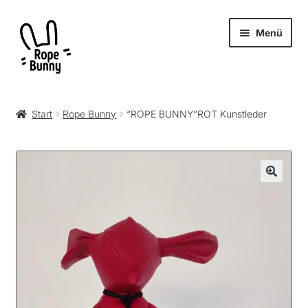
Zur
Zum
Menü
Navigation
Inhalt
springen
springen
Unter
Produkte
öffnen
Start
Rope Bunny
“ROPE BUNNY”ROT Kunstleder
RopeBunny
Museum
Journal
Archiv