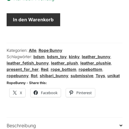
"ROPE
In den Warenkorb
BUNNY"ROT
Kunstleder
Menge
Kategorien:
Alle
,
Rope Bunny
Schlagwörter:
bdsm
,
bdsm_toy
,
kinky
,
leather_bunny
,
leather_fetish_bunny
,
leather_plush
,
leather_plushie
,
present_for_her
,
Red
,
rope_bottom
,
ropebottom
,
ropebunny
,
Rot
,
shibari_bunny
,
submissive
,
Toys
,
unikat
RopeBunny - Share this:
X
Facebook
Pinterest
Beschreibung