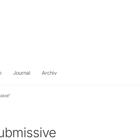
m
Journal
Archiv
sive“
ubmissive