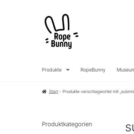
Zur
Zum
Navigation
Inhalt
springen
springen
Produkte
RopeBunny
Museu
Start
Produkte verschlagwortet mit „submis
s
Produktkategorien