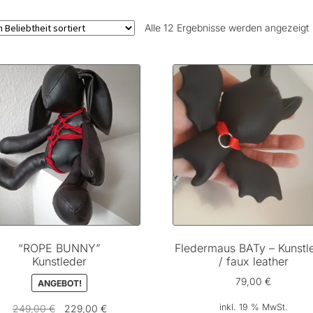
Alle 12 Ergebnisse werden angezeigt
B
s
“ROPE BUNNY”
Fledermaus BATy – Kunstl
Kunstleder
/ faux leather
79,00
€
ANGEBOT!
Ursprünglicher
Aktueller
inkl. 19 % MwSt.
249,00
€
229,00
€