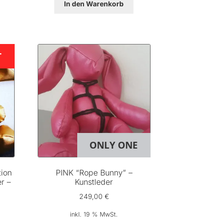
In den Warenkorb
T
ONLY ONE
tion
PINK “Rope Bunny” –
r –
Kunstleder
249,00
€
inkl. 19 % MwSt.