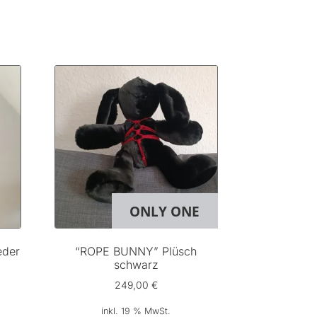
Nach
eliebtheit
ortiert
ONLY ONE
eder
“ROPE BUNNY” Plüsch
schwarz
249,00
€
inkl. 19 % MwSt.