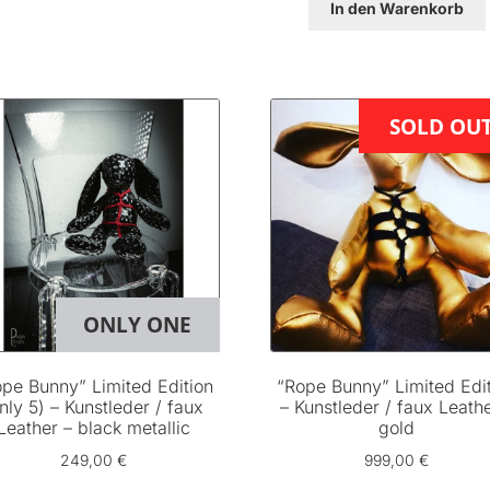
In den Warenkorb
SOLD OU
ONLY ONE
pe Bunny” Limited Edition
“Rope Bunny” Limited Edi
nly 5) – Kunstleder / faux
– Kunstleder / faux Leathe
Leather – black metallic
gold
249,00
€
999,00
€