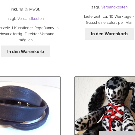
Preis
Preis
zzgl.
Versandkosten
inkl. 19 % MwSt.
war:
ist:
Lieferzeit:
ca. 10 Werktage -
249,00 €
229,00 €.
zzgl.
Versandkosten
Gutscheine sofort per Mail
erzeit:
1 Kunstleder RopeBunny in
In den Warenkorb
chwarz fertig. Direkter Versand
möglich
In den Warenkorb