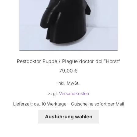
Pestdoktor Puppe / Plague doctor doll”Horst”
79,00
€
inkl. MwSt.
zzgl.
Versandkosten
Lieferzeit:
ca. 10 Werktage - Gutscheine sofort per Mail
Dieses
Ausführung wählen
Produkt
weist
mehrere