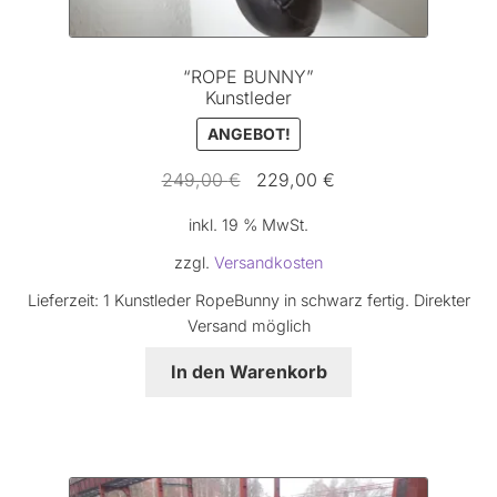
“ROPE BUNNY”
Kunstleder
ANGEBOT!
Ursprünglicher
Aktueller
249,00
€
229,00
€
Preis
Preis
inkl. 19 % MwSt.
war:
ist:
249,00 €
229,00 €.
zzgl.
Versandkosten
Lieferzeit:
1 Kunstleder RopeBunny in schwarz fertig. Direkter
Versand möglich
In den Warenkorb