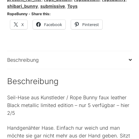
/
shibari_bunny
,
submissive
,
Toys
faux
RopeBunny - Share this:
Leather
X
Facebook
Pinterest
-
black
metallic
Menge
Beschreibung
Beschreibung
Seil-Hase aus Kunstleder / Rope Bunny faux leather
Black metallic limited edition – nur 5 verfügbar – hier
2/5
Handgenähter Hase. Einfach nur weich und man
möchte sie gar nicht mehr aus der Hand geben. Sitzt