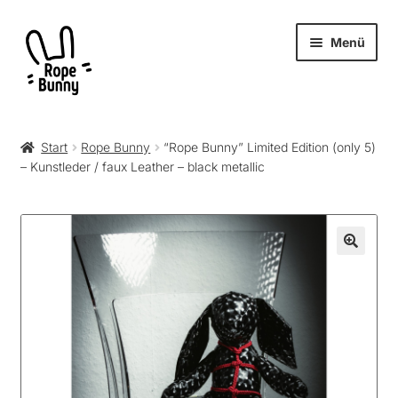
Zur
Zum
Menü
Navigation
Inhalt
springen
springen
Unter
Produkte
öffnen
Start
Rope Bunny
“Rope Bunny” Limited Edition (only 5)
– Kunstleder / faux Leather – black metallic
RopeBunny
Museum
Journal
Archiv