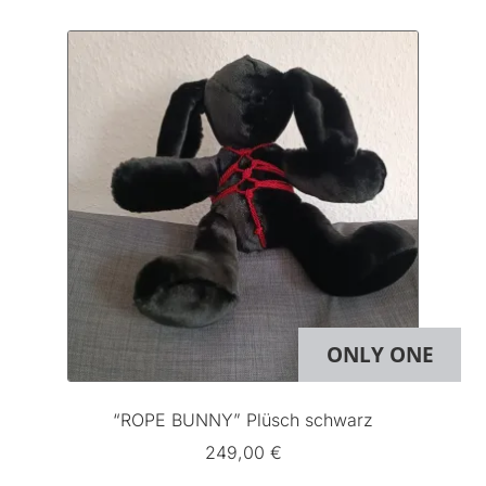
Varianten
auf.
Die
Optionen
können
auf
der
Produktseite
gewählt
werden
ONLY ONE
“ROPE BUNNY” Plüsch schwarz
249,00
€