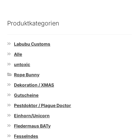
Varianten
auf.
Die
Produktkategorien
Optionen
können
auf
Labubu Customs
der
Alle
Produktseite
untoxic
gewählt
werden
Rope Bunny
Dekoration / XMAS
Gutscheine
Pestdoktor / Plague Doctor
Einhorn/Unicorn
Fledermaus BATy
Fesselndes