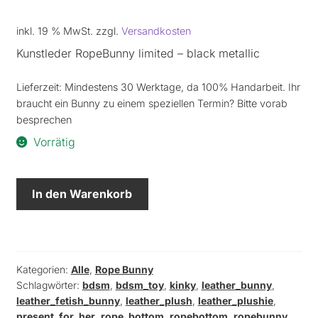
inkl. 19 % MwSt.
zzgl.
Versandkosten
Kunstleder RopeBunny limited – black metallic
Lieferzeit:
Mindestens 30 Werktage, da 100% Handarbeit. Ihr
braucht ein Bunny zu einem speziellen Termin? Bitte vorab
besprechen
Vorrätig
"Rope
In den Warenkorb
Bunny"
Limited
Edition
(only
Kategorien:
Alle
,
Rope Bunny
5)
Schlagwörter:
bdsm
,
bdsm_toy
,
kinky
,
leather_bunny
,
-
leather_fetish_bunny
,
leather_plush
,
leather_plushie
,
Kunstleder
present_for_her
,
rope_bottom
,
ropebottom
,
ropebunny
,