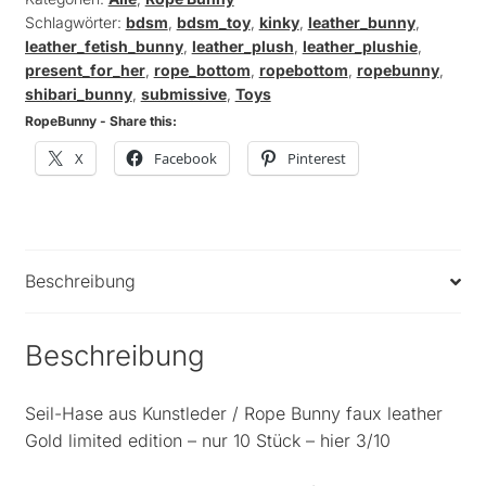
Schlagwörter:
bdsm
,
bdsm_toy
,
kinky
,
leather_bunny
,
leather_fetish_bunny
,
leather_plush
,
leather_plushie
,
present_for_her
,
rope_bottom
,
ropebottom
,
ropebunny
,
shibari_bunny
,
submissive
,
Toys
RopeBunny - Share this:
X
Facebook
Pinterest
Beschreibung
Beschreibung
Seil-Hase aus Kunstleder / Rope Bunny faux leather
Gold limited edition – nur 10 Stück – hier 3/10