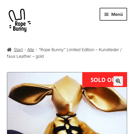
Zur
Zum
Menü
Navigation
Inhalt
springen
springen
Unter
Produkte
öffnen
Start
Alle
“Rope Bunny” Limited Edition – Kunstleder /
faux Leather – gold
RopeBunny
Museum
SOLD OUT
Journal
Archiv