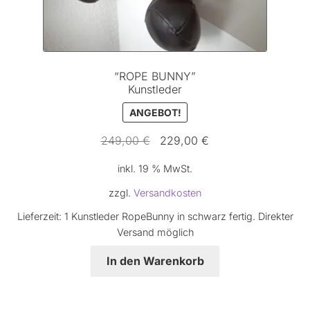
“ROPE BUNNY”
Kunstleder
ANGEBOT!
Ursprünglicher
Aktueller
249,00
€
229,00
€
Preis
Preis
inkl. 19 % MwSt.
war:
ist:
249,00 €
229,00 €.
zzgl.
Versandkosten
Lieferzeit:
1 Kunstleder RopeBunny in schwarz fertig. Direkter
Versand möglich
In den Warenkorb