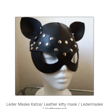
weist
mehrere
Varianten
auf.
Die
Optionen
können
auf
der
Produktseite
gewählt
werden
Leder Maske Katze/ Leather kitty mask / Ledermaske
/ leathermask