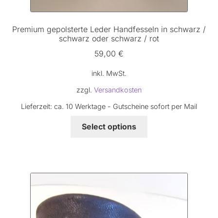
Premium gepolsterte Leder Handfesseln in schwarz /
schwarz oder schwarz / rot
59,00
€
inkl. MwSt.
zzgl.
Versandkosten
Lieferzeit:
ca. 10 Werktage - Gutscheine sofort per Mail
Dieses
Select options
Produkt
weist
mehrere
Varianten
auf.
Die
Optionen