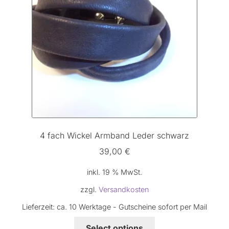
können
auf
der
Produktseite
gewählt
werden
4 fach Wickel Armband Leder schwarz
39,00
€
inkl. 19 % MwSt.
zzgl.
Versandkosten
Lieferzeit:
ca. 10 Werktage - Gutscheine sofort per Mail
Select options