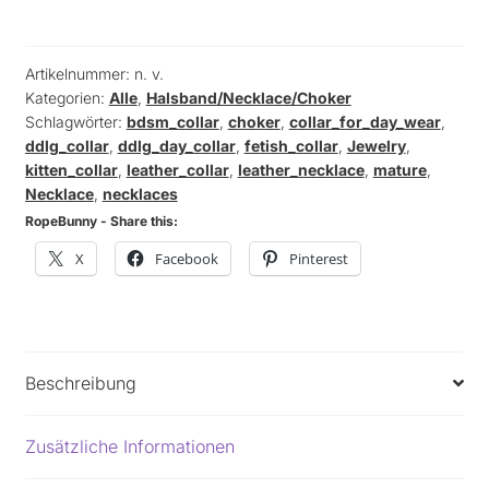
-
Halsband
3
Artikelnummer:
n. v.
Kategorien:
Alle
,
Halsband/Necklace/Choker
Ringe
Schlagwörter:
bdsm_collar
,
choker
,
collar_for_day_wear
,
Menge
ddlg_collar
,
ddlg_day_collar
,
fetish_collar
,
Jewelry
,
kitten_collar
,
leather_collar
,
leather_necklace
,
mature
,
Necklace
,
necklaces
RopeBunny - Share this:
X
Facebook
Pinterest
Beschreibung
Zusätzliche Informationen