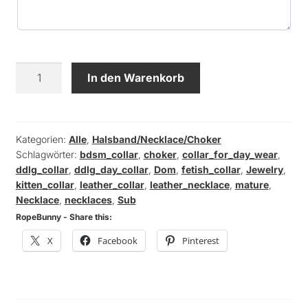
Halsband
In den Warenkorb
-
Neon
grün
Spikes
Kategorien:
Alle
,
Halsband/Necklace/Choker
Schlagwörter:
bdsm_collar
,
choker
,
collar_for_day_wear
,
(Kunstleder)
ddlg_collar
,
ddlg_day_collar
,
Dom
,
fetish_collar
,
Jewelry
,
Menge
kitten_collar
,
leather_collar
,
leather_necklace
,
mature
,
Necklace
,
necklaces
,
Sub
RopeBunny - Share this:
X
Facebook
Pinterest