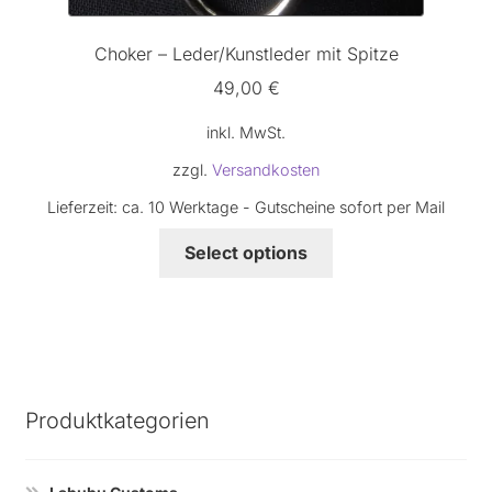
Choker – Leder/Kunstleder mit Spitze
49,00
€
inkl. MwSt.
zzgl.
Versandkosten
Lieferzeit:
ca. 10 Werktage - Gutscheine sofort per Mail
Dieses
Select options
Produkt
weist
mehrere
Varianten
auf.
Die
Produktkategorien
Optionen
können
auf