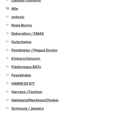
Labubu Customs
der
Alle
Produktseite
untoxic
gewählt
werden
Rope Bunny
Dekoration / XMAS
Gutscheine
Pestdoktor / Plague Doctor
Einhorn/Unicorn
Fledermaus BATy
Fesselndes
HARNESS KIT
Harness / Fashion
Halsband/Necklace/Choker
Schmuck / Jewelry